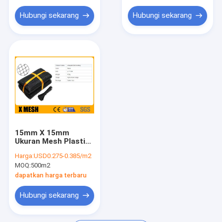
Jaring Jaring Plastik
Hubungi sekarang
Hubungi sekarang
Pagar Pertanian Logam
Produk Perangkat Keras Logam
Penghalang Pertahanan
15mm X 15mm
Ukuran Mesh Plastik
Bird Netting Hitam
Harga:
USD0.275-0.385/m2
Warna 10g Per Meter
MOQ:
500m2
persegi Jenis
dapatkan harga terbaru
Hubungi sekarang