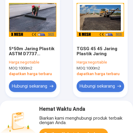
5*50m Jaring Plastik
TGSG 45 45 Jaring
ASTM D7737
Plastik Jaring
Polypropylene
Harga:
negotiable
Harga:
negotiable
Geogrid
MOQ:
1000m2
MOQ:
1000m2
dapatkan harga terbaru
dapatkan harga terbaru
Hubungi sekarang
Hubungi sekarang
Hemat Waktu Anda
Biarkan kami menghubungi produk terbaik
dengan Anda.