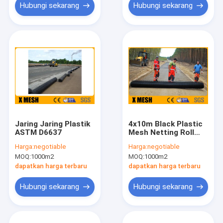
Hubungi sekarang
Hubungi sekarang
Jaring Jaring Plastik
4x10m Black Plastic
ASTM D6637
Mesh Netting Roll
ASTM D7737 Untuk
Harga:
negotiable
Harga:
negotiable
Proyek Kota
MOQ:
1000m2
MOQ:
1000m2
dapatkan harga terbaru
dapatkan harga terbaru
Hubungi sekarang
Hubungi sekarang