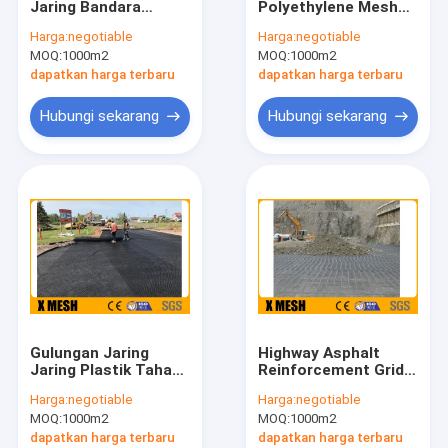
Jaring Bandara
Polyethylene Mesh
Pagar Logam Keamanan
Landasan Pacu PP
Netting 100 Tahun
Harga:
negotiable
Harga:
negotiable
Geogrid
Geogrid Triaksial
MOQ:
Kisi Baja Dilas
1000m2
MOQ:
1000m2
dapatkan harga terbaru
dapatkan harga terbaru
Gabion Wire Mesh
Hubungi sekarang
Hubungi sekarang
Mesh Logam Berlubang
Mesh Logam Diperluas
Jaring Layar Jendela
Konstruksi Wire Mesh
Mesh Dilas Baja Tahan Karat
Gulungan Jaring
Highway Asphalt
Mesh Dilas Galvanis
Jaring Plastik Tahan
Reinforcement Grid 5
UV TGSG30 30
* 100m Plastic Wire
Harga:
negotiable
Harga:
negotiable
Fleksibel Tahan Lama
Mesh
Jaring Kawat Tenun
MOQ:
1000m2
MOQ:
1000m2
dapatkan harga terbaru
dapatkan harga terbaru