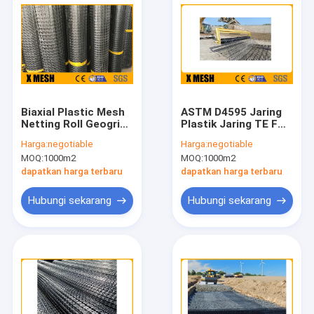
Biaxial Plastic Mesh
ASTM D4595 Jaring
Netting Roll Geogrid
Plastik Jaring TE FGP
Untuk Jalan 25KN / M
TE FGC Fiberglass
Harga:
negotiable
Harga:
negotiable
Geogrids
MOQ:
1000m2
MOQ:
1000m2
dapatkan harga terbaru
dapatkan harga terbaru
Hubungi sekarang
Hubungi sekarang
Rumah
Produk
Tampilan VR