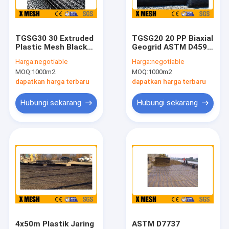
Tentang kami
Tur Pabrik
TGSG30 30 Extruded
TGSG20 20 PP Biaxial
Plastic Mesh Black
Geogrid ASTM D4595
Kontrol kualitas
Biaxial Geogrid
Geogrid Mesh Untuk
Harga:
negotiable
Harga:
negotiable
Jalan
MOQ:
1000m2
MOQ:
1000m2
Hubungi kami
dapatkan harga terbaru
dapatkan harga terbaru
Berita
Hubungi sekarang
Hubungi sekarang
kasus
Pagar Mesh Logam
Pagar Chain Link Mesh
Pagar Jaring Anti Panjat
4x50m Plastik Jaring
ASTM D7737