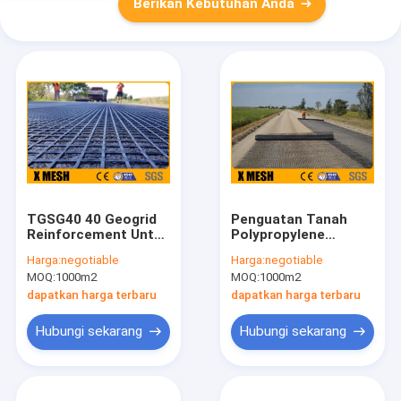
Berikan Kebutuhan Anda
TGSG40 40 Geogrid
Penguatan Tanah
Reinforcement Untuk
Polypropylene
Jalan ASTM D7737
Geogrid ASTM D6637
Harga:
negotiable
Harga:
negotiable
Biaxial Grid
ISO9001
MOQ:
1000m2
MOQ:
1000m2
dapatkan harga terbaru
dapatkan harga terbaru
Hubungi sekarang
Hubungi sekarang