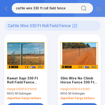
Cattle Wire 330 Ft Roll Field Fence
(2)
Kawat Sapi 330 Ft
50m Wire No Climb
Roll Field Fence
Horse Fence 330 Ft
ASTM A121 Fixed
Hot Dipped
Harga:
USD0.5-3.5/m2
Harga:
USD0.5-3.5/m2
Knot
Galvanized
MOQ:
50 Gulungan
MOQ:
50 Gulungan
dapatkan harga terbaru
dapatkan harga terbaru