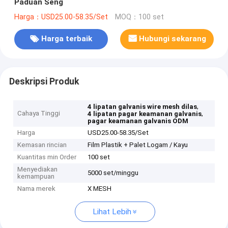
Paduan Seng
Harga：USD25.00-58.35/Set
MOQ：100 set
Harga terbaik
Hubungi sekarang
Deskripsi Produk
,
4 lipatan galvanis wire mesh dilas
Cahaya Tinggi
,
4 lipatan pagar keamanan galvanis
pagar keamanan galvanis ODM
Harga
USD25.00-58.35/Set
Kemasan rincian
Film Plastik + Palet Logam / Kayu
Kuantitas min Order
100 set
Menyediakan
5000 set/minggu
kemampuan
Nama merek
X MESH
Lihat Lebih