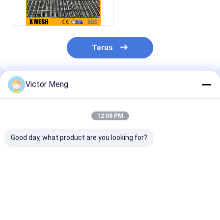
ODM Dilapisi Paduan
Seng
Terus
Victor Meng
Rekomendasi Produk
12:08 PM
Good day, what product are you looking for?
airport BS EN 13438:
Diameter 5mm Metal
Rentang Tarik
2005 Standar
Mesh Anggar
Mpa Metal Me
Kualitas Permukaan
Horizontal Wire
Security Fenci
Powder Coated FAV
Spacing 200mm
2400 Series H
Series Fence
Welded
Galvanized Pl
Harga terbaik
Harga terbaik
Harga terb