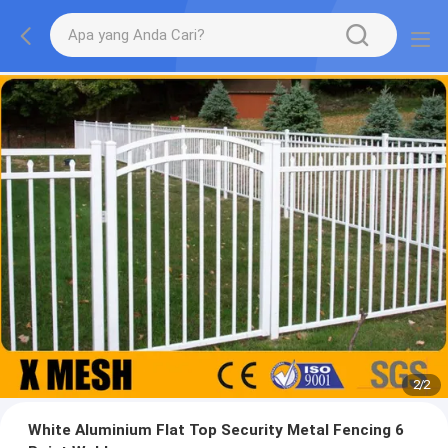
2
/
2
White Aluminium Flat Top Security Metal Fencing 6