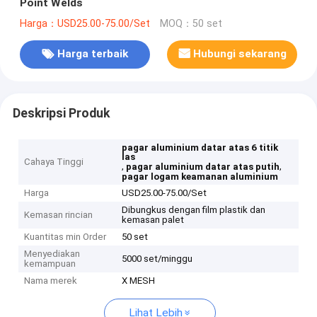
Point Welds
Harga：USD25.00-75.00/Set
MOQ：50 set
Harga terbaik
Hubungi sekarang
Deskripsi Produk
pagar aluminium datar atas 6 titik
las
Cahaya Tinggi
,
,
pagar aluminium datar atas putih
pagar logam keamanan aluminium
Harga
USD25.00-75.00/Set
Dibungkus dengan film plastik dan
Kemasan rincian
kemasan palet
Kuantitas min Order
50 set
Menyediakan
5000 set/minggu
kemampuan
Nama merek
X MESH
Lihat Lebih