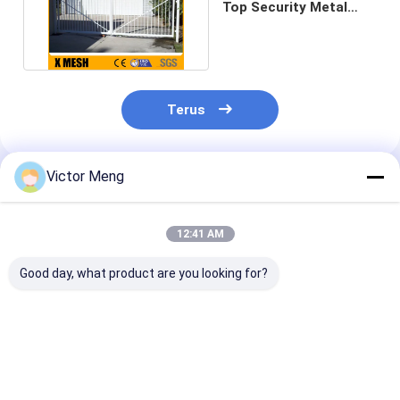
Top Security Metal
Fencing 6 Point Welds
Terus
Victor Meng
Rekomendasi Produk
12:41 AM
Good day, what product are you looking for?
Perumahan 36 Inci
Panel Posting
Posting 80 x 
ASTM F2408
Gerbang dengan
Squash Top Cr
Standar kantor
aksesoris stainless
Rail 40 x 40mm