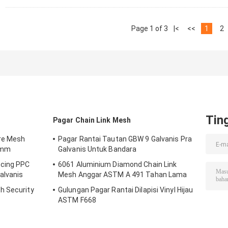
Page 1 of 3
|<
<<
1
2
Tin
Pagar Chain Link Mesh
re Mesh
Pagar Rantai Tautan GBW 9 Galvanis Pra
0mm
Galvanis Untuk Bandara
cing PPC
6061 Aluminium Diamond Chain Link
alvanis
Mesh Anggar ASTM A 491 Tahan Lama
h Security
Gulungan Pagar Rantai Dilapisi Vinyl Hijau
ASTM F668