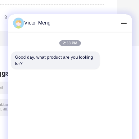
3
>>
>|
Victor Meng
2:33 PM
Good day, what product are you looking 
for?
ggalkan pesan