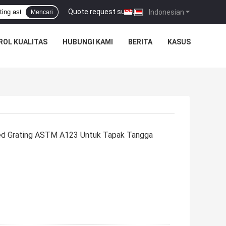
Quote request suatu
|
Indonesian
Mencari
ROL KUALITAS
HUBUNGI KAMI
BERITA
KASUS
d Grating ASTM A123 Untuk Tapak Tangga