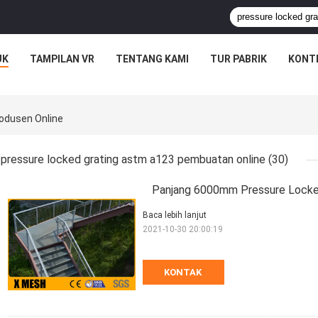
UK
TAMPILAN VR
TENTANG KAMI
TUR PABRIK
KONT
odusen Online
pressure locked grating astm a123 pembuatan online
(30)
Panjang 6000mm Pressure Locke
Baca lebih lanjut
2021-10-30 20:00:19
KONTAK