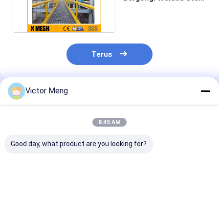
Grating Hot
Galvanized
Terus
Victor Meng
Rekomendasi Produk
8:45 AM
Good day, what product are you looking for?
Pabrik Semen 300
Pabrik Kimia I Bar
Bs729 Pabrik 
Seri Bahan Stainless
Type Welded Steel
Standar Galva
Steel Grating
Grating Aluminium
Steel Grating 
Bearing Bar Pitch
Alloy Material Lebar
Bar 5mm