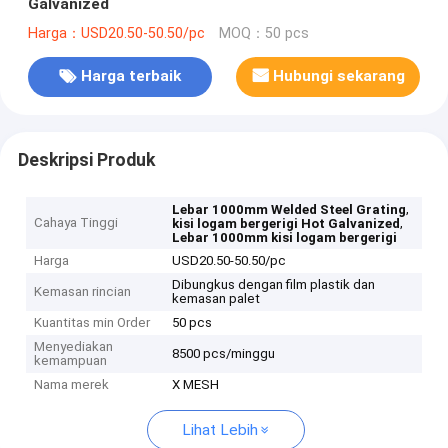
Galvanized
Harga：USD20.50-50.50/pc
MOQ：50 pcs
Harga terbaik
Hubungi sekarang
Deskripsi Produk
,
Lebar 1000mm Welded Steel Grating
Cahaya Tinggi
,
kisi logam bergerigi Hot Galvanized
Lebar 1000mm kisi logam bergerigi
Harga
USD20.50-50.50/pc
Dibungkus dengan film plastik dan
Kemasan rincian
kemasan palet
Kuantitas min Order
50 pcs
Menyediakan
8500 pcs/minggu
kemampuan
Nama merek
X MESH
Lihat Lebih