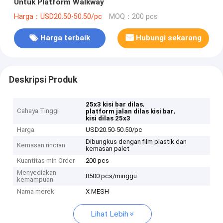
Untuk Platform Walkway
Harga：USD20.50-50.50/pc
MOQ：200 pcs
Harga terbaik
Hubungi sekarang
Deskripsi Produk
,
25x3 kisi bar dilas
Cahaya Tinggi
,
platform jalan dilas kisi bar
kisi dilas 25x3
Harga
USD20.50-50.50/pc
Dibungkus dengan film plastik dan
Kemasan rincian
kemasan palet
Kuantitas min Order
200 pcs
Menyediakan
8500 pcs/minggu
kemampuan
Nama merek
X MESH
Lihat Lebih