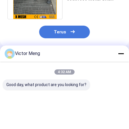
Plate Untuk Platform
Walkway
Terus
Victor Meng
Rekomendasi Produk
4:32 AM
Good day, what product are you looking for?
Pabrik Semen 300
Pabrik Kimia I Bar
Bs729 Pabrik 
Seri Bahan Stainless
Type Welded Steel
Standar Galva
Steel Grating
Grating Aluminium
Steel Grating 
Bearing Bar Pitch
Alloy Material Lebar
Bar 5mm